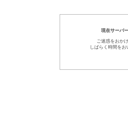
現在サーバ
ご迷惑をおか
しばらく時間をお