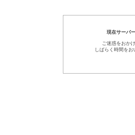
現在サーバ
ご迷惑をおか
しばらく時間をお