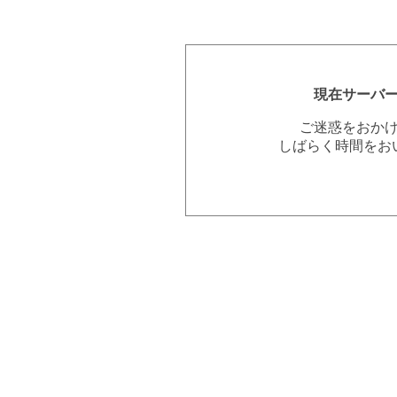
現在サーバ
ご迷惑をおか
しばらく時間をお