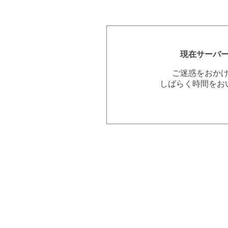
現在サーバ
ご迷惑をおか
しばらく時間をお