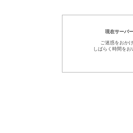
現在サーバ
ご迷惑をおか
しばらく時間をお