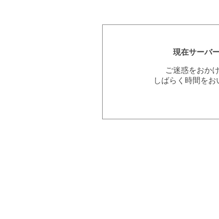
現在サーバ
ご迷惑をおか
しばらく時間をお