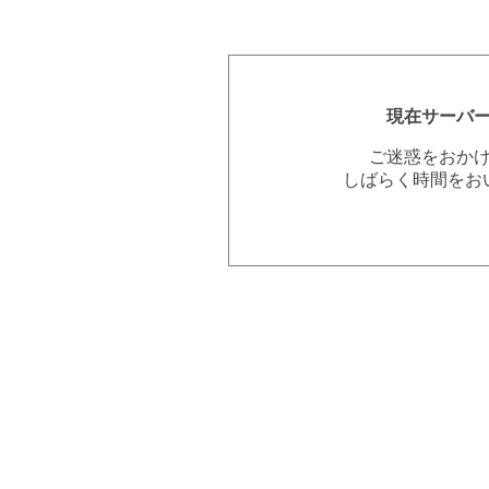
現在サーバ
ご迷惑をおか
しばらく時間をお