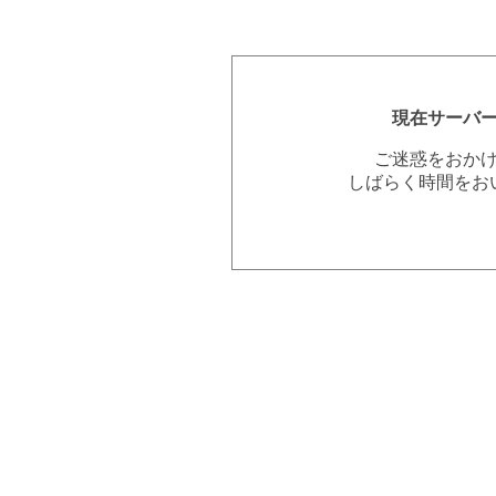
現在サーバ
ご迷惑をおか
しばらく時間をお