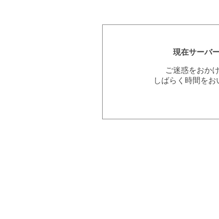
現在サーバ
ご迷惑をおか
しばらく時間をお