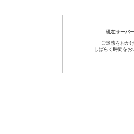
現在サーバ
ご迷惑をおか
しばらく時間をお