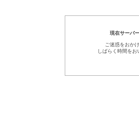
現在サーバ
ご迷惑をおか
しばらく時間をお