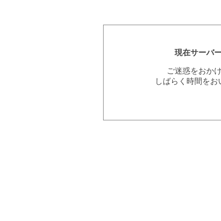
現在サーバ
ご迷惑をおか
しばらく時間をお