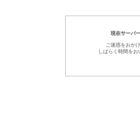
現在サーバ
ご迷惑をおか
しばらく時間をお