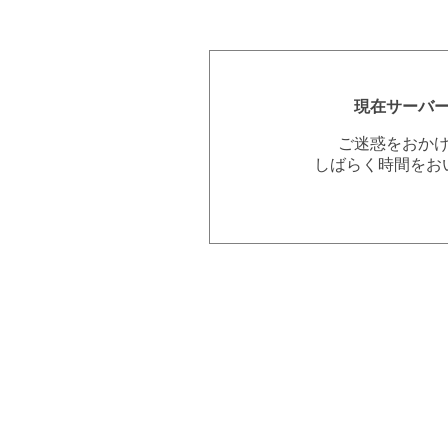
現在サーバ
ご迷惑をおか
しばらく時間をお