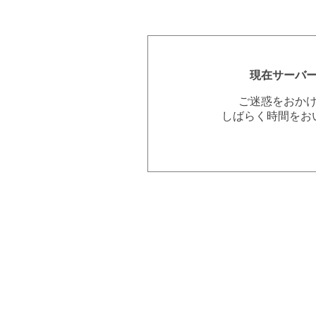
現在サーバ
ご迷惑をおか
しばらく時間をお