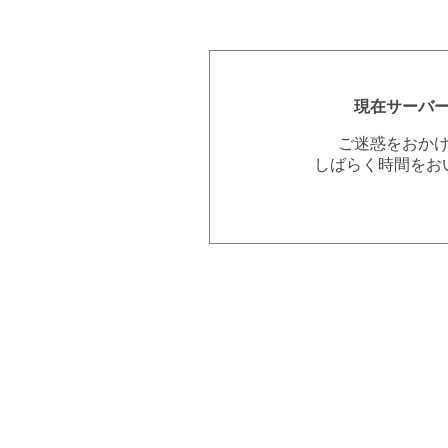
現在サーバ
ご迷惑をおか
しばらく時間をお