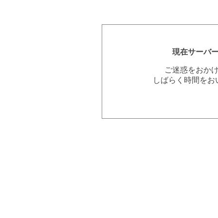
現在サーバ
ご迷惑をおか
しばらく時間をお