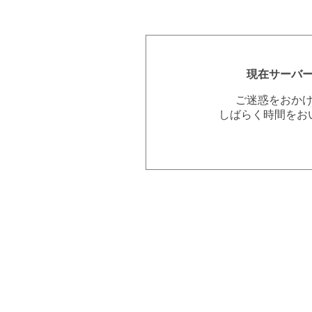
現在サーバ
ご迷惑をおか
しばらく時間をお