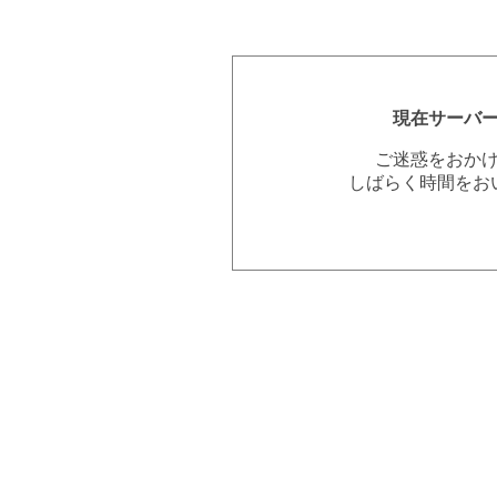
現在サーバ
ご迷惑をおか
しばらく時間をお