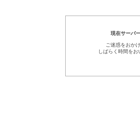
現在サーバ
ご迷惑をおか
しばらく時間をお