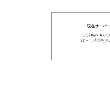
現在サーバ
ご迷惑をおか
しばらく時間をお