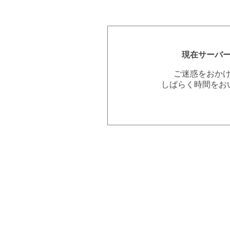
現在サーバ
ご迷惑をおか
しばらく時間をお