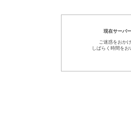
現在サーバ
ご迷惑をおか
しばらく時間をお