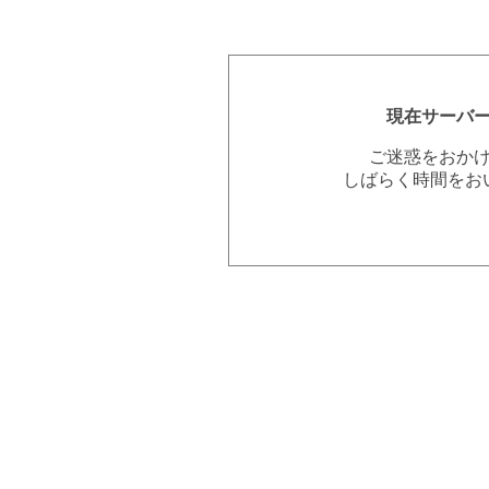
現在サーバ
ご迷惑をおか
しばらく時間をお