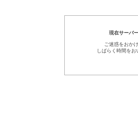
現在サーバ
ご迷惑をおか
しばらく時間をお