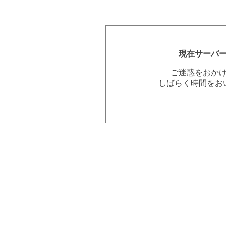
現在サーバ
ご迷惑をおか
しばらく時間をお