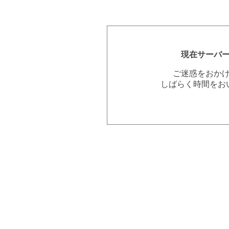
現在サーバ
ご迷惑をおか
しばらく時間をお