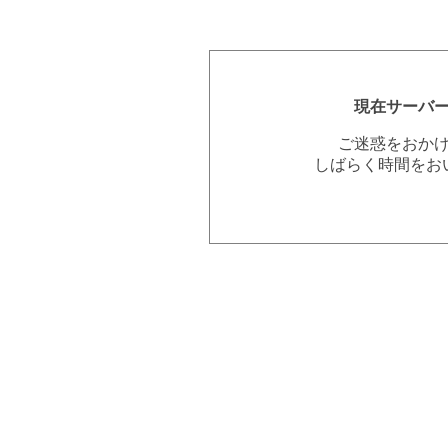
現在サーバ
ご迷惑をおか
しばらく時間をお