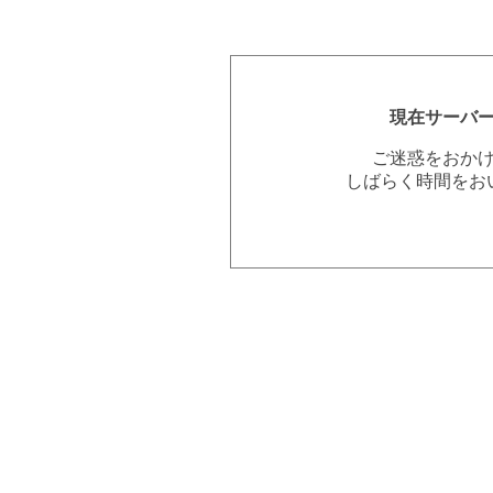
現在サーバ
ご迷惑をおか
しばらく時間をお