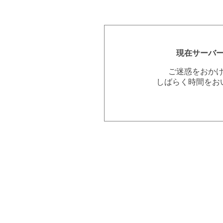
現在サーバ
ご迷惑をおか
しばらく時間をお