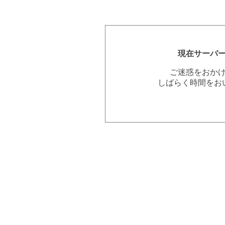
現在サーバ
ご迷惑をおか
しばらく時間をお