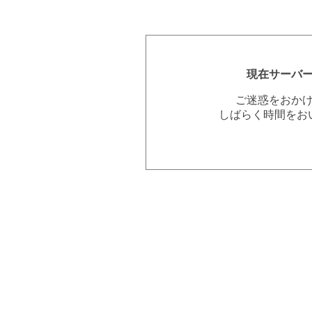
現在サーバ
ご迷惑をおか
しばらく時間をお