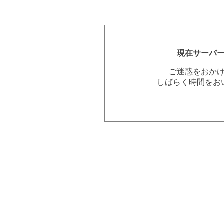
現在サーバ
ご迷惑をおか
しばらく時間をお