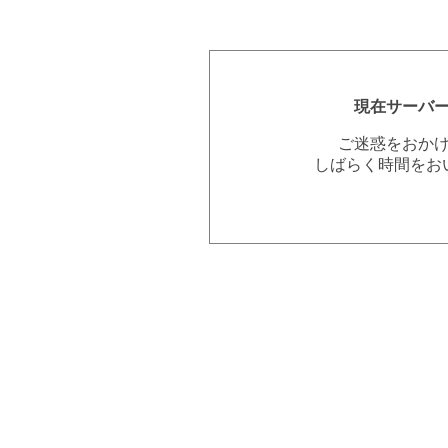
現在サーバ
ご迷惑をおか
しばらく時間をお