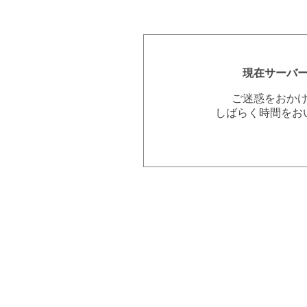
現在サーバ
ご迷惑をおか
しばらく時間をお