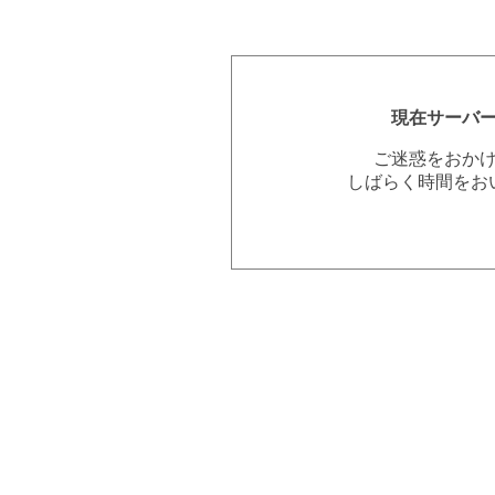
現在サーバ
ご迷惑をおか
しばらく時間をお