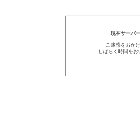
現在サーバ
ご迷惑をおか
しばらく時間をお