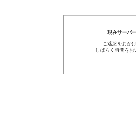
現在サーバ
ご迷惑をおか
しばらく時間をお