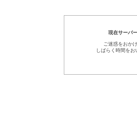
現在サーバ
ご迷惑をおか
しばらく時間をお