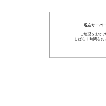
現在サーバ
ご迷惑をおか
しばらく時間をお