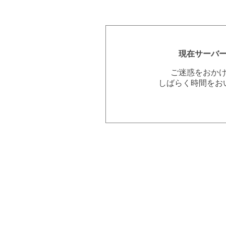
現在サーバ
ご迷惑をおか
しばらく時間をお