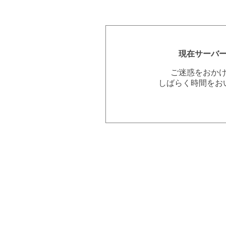
現在サーバ
ご迷惑をおか
しばらく時間をお