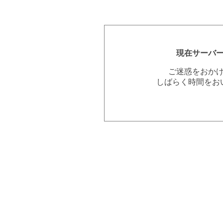
現在サーバ
ご迷惑をおか
しばらく時間をお