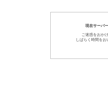
現在サーバ
ご迷惑をおか
しばらく時間をお