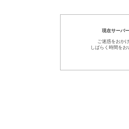
現在サーバ
ご迷惑をおか
しばらく時間をお