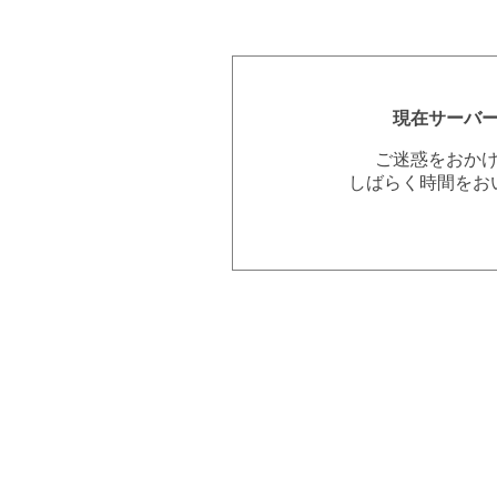
現在サーバ
ご迷惑をおか
しばらく時間をお