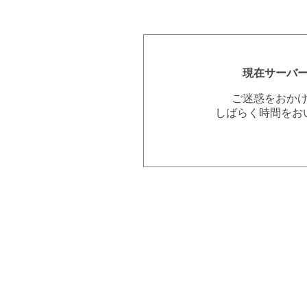
現在サーバ
ご迷惑をおか
しばらく時間をお