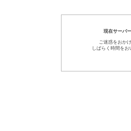
現在サーバ
ご迷惑をおか
しばらく時間をお