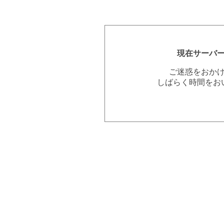
現在サーバ
ご迷惑をおか
しばらく時間をお