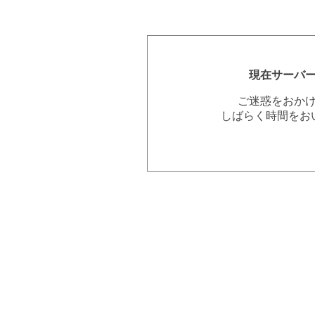
現在サーバ
ご迷惑をおか
しばらく時間をお